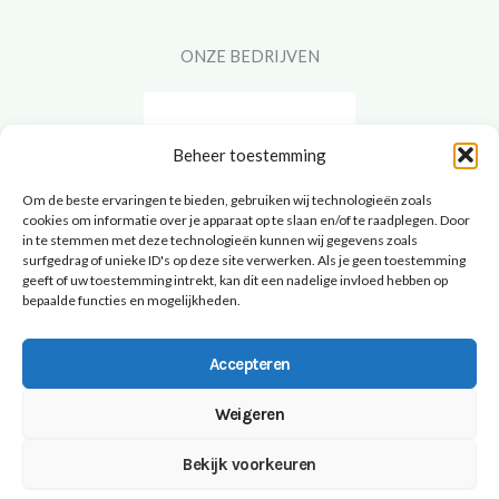
ONZE BEDRIJVEN
Beheer toestemming
Om de beste ervaringen te bieden, gebruiken wij technologieën zoals
cookies om informatie over je apparaat op te slaan en/of te raadplegen. Door
in te stemmen met deze technologieën kunnen wij gegevens zoals
surfgedrag of unieke ID's op deze site verwerken. Als je geen toestemming
geeft of uw toestemming intrekt, kan dit een nadelige invloed hebben op
bepaalde functies en mogelijkheden.
Accepteren
Weigeren
Bekijk voorkeuren
Copyright@ideeontwerp.nl
© 2026 Smaak & Blokje