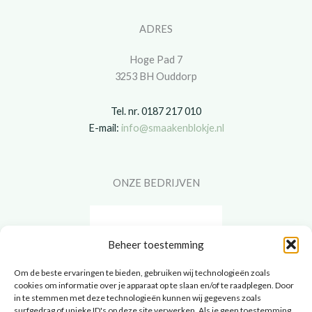
ADRES
Hoge Pad 7
3253 BH Ouddorp
Tel. nr. 0187 217 010
E-mail:
info@smaakenblokje.nl
ONZE BEDRIJVEN
Beheer toestemming
Om de beste ervaringen te bieden, gebruiken wij technologieën zoals
cookies om informatie over je apparaat op te slaan en/of te raadplegen. Door
in te stemmen met deze technologieën kunnen wij gegevens zoals
surfgedrag of unieke ID's op deze site verwerken. Als je geen toestemming