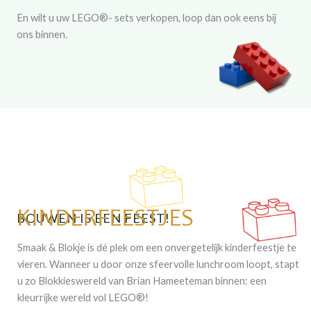
En wilt u uw LEGO®- sets verkopen, loop dan ook eens bij
ons binnen.
KINDERFEESTJES
BOUWEN IS EEN FEEST!
Smaak & Blokje is dé plek om een onvergetelijk kinderfeestje te
vieren. Wanneer u door onze sfeervolle lunchroom loopt, stapt
u zo Blokkieswereld van Brian Hameeteman binnen: een
kleurrijke wereld vol LEGO®!