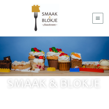
Ga
naar
de
inhoud
SMAAK & BLOKJE